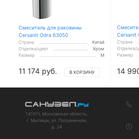
Смесите
Смеситель для раковины
Cersanit
Cersanit Odra 63050
Страна
Страна
Китай
Отделка/
Отделка/цвет
Хром
Размер
Размер
M
11 174 руб.
14 99
В КОРЗИНУ
141011, Московская область,
г. Мытищи, ул. Пограничная,
д. 24