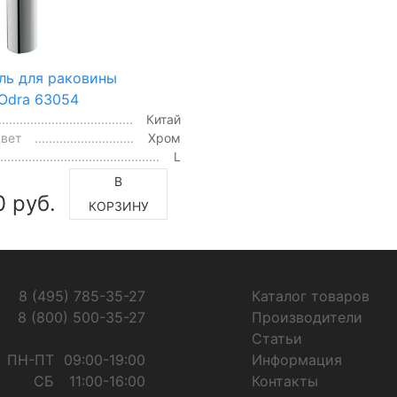
ль для раковины
 Odra 63054
Китай
цвет
Хром
L
В
0 руб.
КОРЗИНУ
8 (495) 785-35-27
Каталог товаров
8 (800) 500-35-27
Производители
Статьи
ПН-ПТ
09:00-19:00
Информация
СБ
11:00-16:00
Контакты