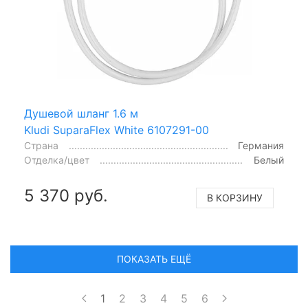
Душевой шланг 1.6 м
Kludi SuparaFlex White 6107291-00
Страна
Германия
Отделка/цвет
Белый
5 370 руб.
В КОРЗИНУ
ПОКАЗАТЬ ЕЩЁ
1
2
3
4
5
6