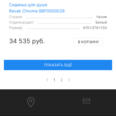
Сиденье для душа
Ravak Chrome B8F0000028
Страна
Чехия
Отделка/цвет
Белый
Размер
410x374x130
34 535 руб.
В КОРЗИНУ
ПОКАЗАТЬ ЕЩЁ
1
2