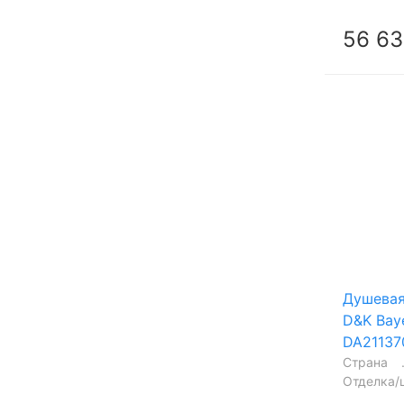
56 63
Душевая
D&K Bay
DA21137
Страна
Отделка/