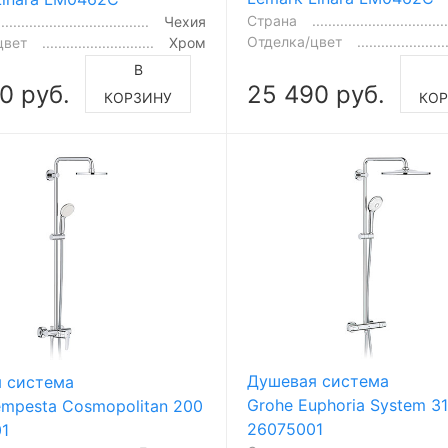
Страна
Чехия
Отделка/цвет
цвет
Хром
В
0 руб.
25 490 руб.
КОРЗИНУ
КО
Душевая система
 система
Grohe Euphoria System 3
empesta Cosmopolitan 200
26075001
1