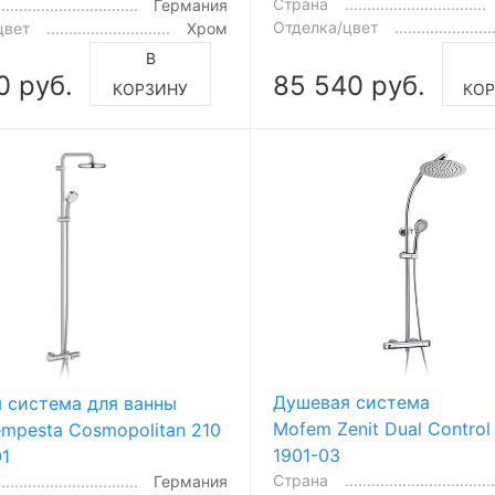
Страна
Германия
Отделка/цвет
цвет
Хром
В
0 руб.
85 540 руб.
КОРЗИНУ
КО
Душевая система
 система для ванны
Mofem Zenit Dual Control
empesta Cosmopolitan 210
1901-03
1
Страна
Германия