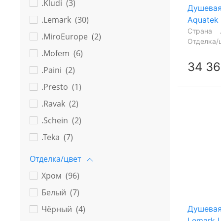
.Kludi (
3
)
Душевая
.Lemark (
30
)
Aquatek
Страна
.MiroEurope (
2
)
Отделка/
.Mofem (
6
)
34 36
.Paini (
2
)
.Presto (
1
)
.Ravak (
2
)
.Schein (
2
)
.Teka (
7
)
Отделка/цвет
Хром (
96
)
Белый (
7
)
Чёрный (
4
)
Душевая
Lemark 