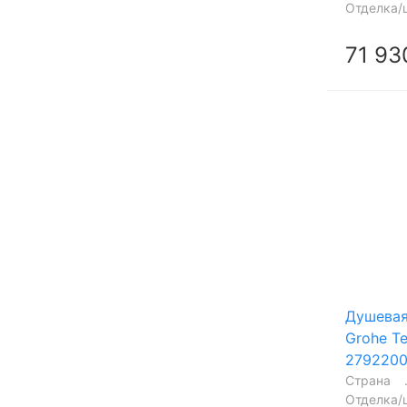
Отделка/
71 93
Душевая
Grohe T
2792200
Страна
Отделка/