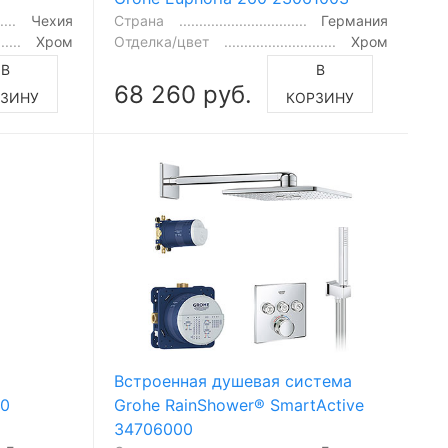
Чехия
Страна
Германия
Хром
Отделка/цвет
Хром
В
В
68 260 руб.
РЗИНУ
КОРЗИНУ
Встроенная душевая система
10
Grohe RainShower® SmartActive
34706000