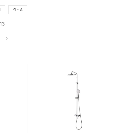
Я
Я - А
13