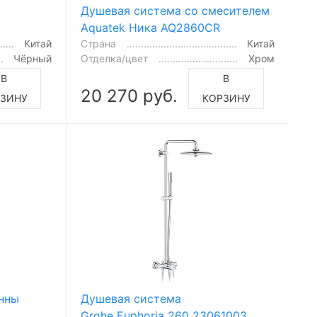
Душевая система со смесителем
Aquatek Ника AQ2860CR
Китай
Страна
Китай
Чёрный
Отделка/цвет
Хром
В
В
20 270 руб.
РЗИНУ
КОРЗИНУ
анны
Душевая система
Grohe Euphoria 260 23061003