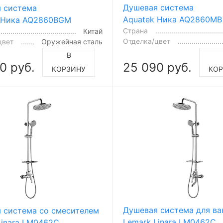
Душевая система
 система
Aquatek Ника AQ2860MB
 Ника AQ2860BGM
Страна
Китай
Отделка/цвет
цвет
Оружейная сталь
В
0 руб.
25 090 руб.
КОРЗИНУ
КО
Душевая система для в
 система со смесителем
Lemark Linara LM0462C
Linara LM0462C