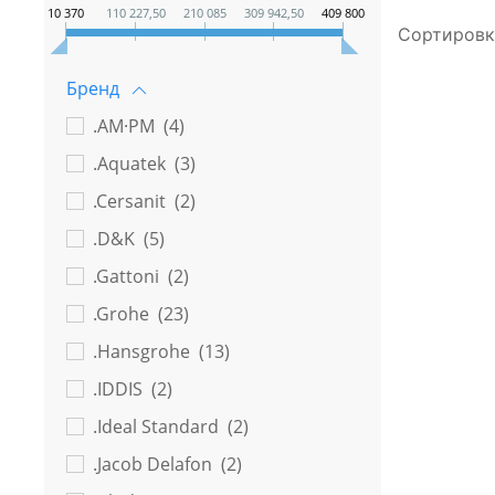
10 370
110 227,50
210 085
309 942,50
409 800
Сортировк
Бренд
.AM·PM (
4
)
.Aquatek (
3
)
.Cersanit (
2
)
.D&K (
5
)
.Gattoni (
2
)
.Grohe (
23
)
.Hansgrohe (
13
)
.IDDIS (
2
)
.Ideal Standard (
2
)
.Jacob Delafon (
2
)