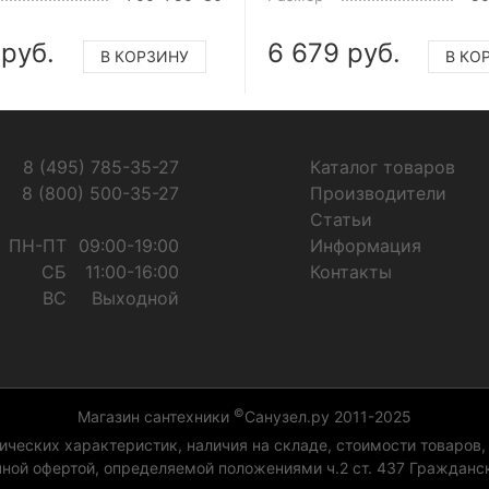
 руб.
6 679 руб.
В КОРЗИНУ
В КО
8 (495) 785-35-27
Каталог товаров
8 (800) 500-35-27
Производители
Статьи
ПН-ПТ
09:00-19:00
Информация
СБ
11:00-16:00
Контакты
ВС
Выходной
©
Магазин сантехники
Санузел.ру 2011-2025
ческих характеристик, наличия на складе, стоимости товаров,
чной офертой, определяемой положениями ч.2 ст. 437 Гражданск