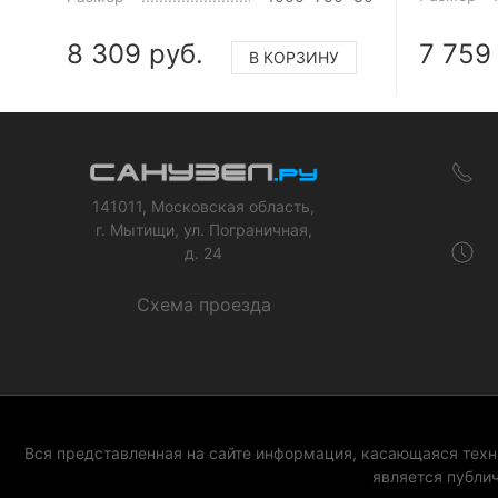
8 309 руб.
7 759
В КОРЗИНУ
141011, Московская область,
г. Мытищи, ул. Пограничная,
д. 24
Схема проезда
Вся представленная на сайте информация, касающаяся техни
является публи