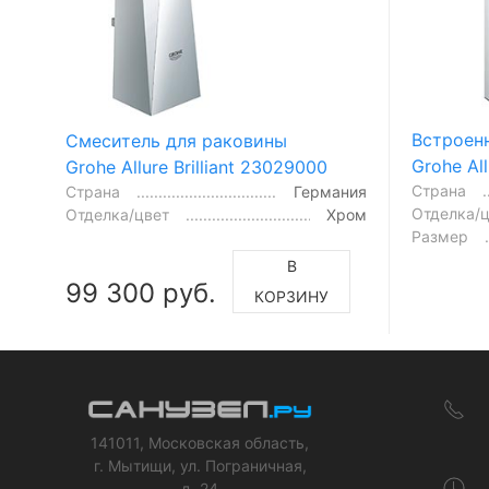
Встроен
Смеситель для раковины
Grohe All
Grohe Allure Brilliant 23029000
Страна
Страна
Германия
Отделка/
Отделка/цвет
Хром
Размер
В
99 300 руб.
КОРЗИНУ
141011, Московская область,
г. Мытищи, ул. Пограничная,
д. 24