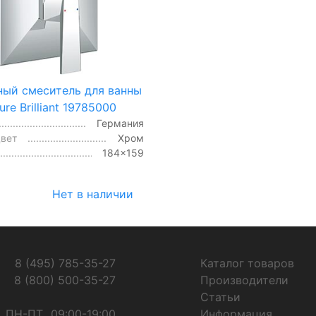
ный смеситель для ванны
ure Brilliant 19785000
Германия
цвет
Хром
184x159
Нет в наличии
8 (495) 785-35-27
Каталог товаров
8 (800) 500-35-27
Производители
Статьи
ПН-ПТ
09:00-19:00
Информация