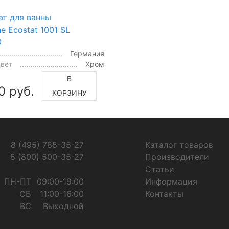
ат для ванны
e Ecostat 1001 SL
0
Германия
цвет
Хром
В
0 руб.
КОРЗИНУ
8 (495) 785-35-27
Каталог товаров
8 (800) 500-35-27
Производители
Статьи
ПН-ПТ
09:00-19:00
Информация
СБ
11:00-16:00
Контакты
ВС
Выходной