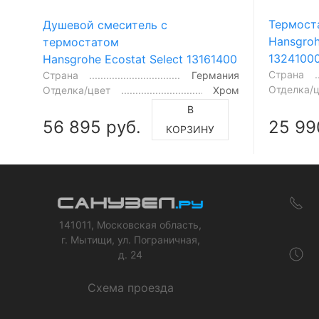
Термост
Душевой смеситель с
Hansgroh
термостатом
1324100
Hansgrohe Ecostat Select 13161400
Страна
Страна
Германия
Отделка/
Отделка/цвет
Хром
В
56 895 руб.
25 99
КОРЗИНУ
141011, Московская область,
г. Мытищи, ул. Пограничная,
д. 24
Схема проезда