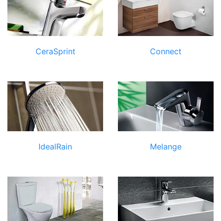
CeraSprint
Connect
IdealRain
Melange