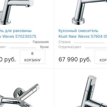
ль для раковины
Кухонный смеситель
ew Waves 570230575
Kludi New Waves 57904 0
Германия
Страна
цвет
Хром
Отделка/цвет
В
0 руб.
67 990 руб.
КОРЗИНУ
КОР