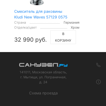
Смеситель для раковины
Kludi New Waves 57129 0575
Страна
Германия
Отделка/цвет
Хром
В
32 990 руб.
КОРЗИНУ
141011, Московская область,
г. Мытищи, ул. Пограничная,
д. 24
Схема проезда