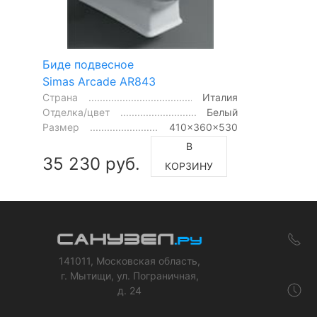
Биде подвесное
Simas Arcade AR843
Страна
Италия
Отделка/цвет
Белый
Размер
410x360x530
В
35 230 руб.
КОРЗИНУ
141011, Московская область,
г. Мытищи, ул. Пограничная,
д. 24