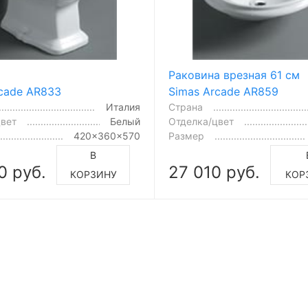
Раковина врезная 61 см
rcade AR833
Simas Arcade AR859
Италия
Страна
цвет
Белый
Отделка/цвет
420x360x570
Размер
В
0 руб.
27 010 руб.
КОРЗИНУ
КОР