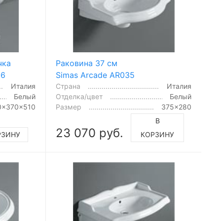
чка
Раковина 37 см
06
Simas Arcade AR035
Италия
Страна
Италия
Белый
Отделка/цвет
Белый
0x370x510
Размер
375x280
В
23 070 руб.
РЗИНУ
КОРЗИНУ