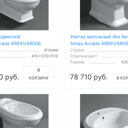
подвесной
Унитаз напольный без ба
rcade AR841/AR006
Simas Arcade AR891/AR0
Италия
Страна
410x370x510
Отделка/цвет
Размер
43
В
0 руб.
78 710 руб.
КОРЗИНУ
В КО