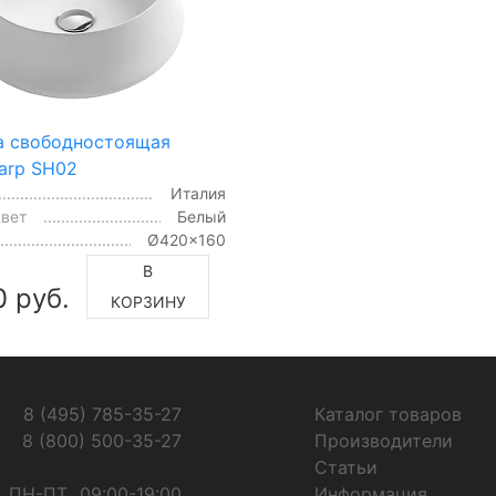
а свободностоящая
arp SH02
Италия
цвет
Белый
Ø420x160
В
0 руб.
КОРЗИНУ
8 (495) 785-35-27
Каталог товаров
8 (800) 500-35-27
Производители
Статьи
ПН-ПТ
09:00-19:00
Информация