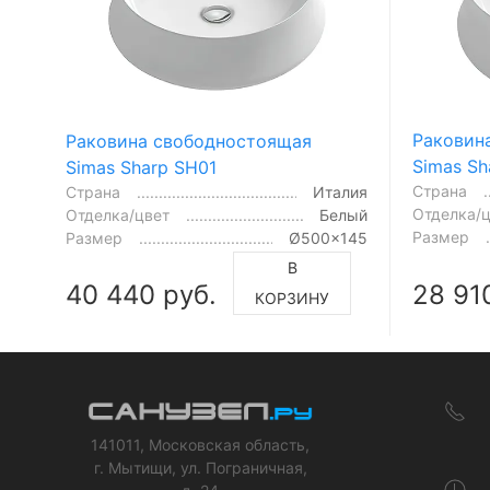
Раковин
Раковина свободностоящая
Simas Sh
Simas Sharp SH01
Страна
Страна
Италия
Отделка/
Отделка/цвет
Белый
Размер
Размер
Ø500x145
В
40 440 руб.
28 91
КОРЗИНУ
141011, Московская область,
г. Мытищи, ул. Пограничная,