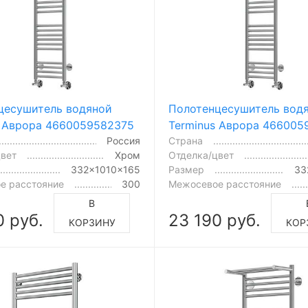
цесушитель водяной
Полотенцесушитель вод
s Аврора 4660059582375
Terminus Аврора 466005
Россия
Страна
цвет
Хром
Отделка/цвет
332x1010x165
Размер
33
е расстояние
300
Межосевое расстояние
В
0 руб.
23 190 руб.
КОРЗИНУ
КОР