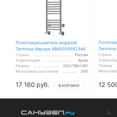
Полотен
Полотенцесушитель водяной
Terminu
Terminus Аврора 4660059582344
Страна
Страна
Россия
Отделка/
Отделка/цвет
Хром
Размер
Размер
332x780x165
Межосево
Межосевое расстояние
300
17 160 руб.
12 50
В КОРЗИНУ