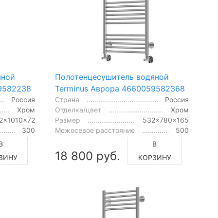
яной
Полотенцесушитель водяной
9582238
Terminus Аврора 4660059582368
Россия
Страна
Россия
Хром
Отделка/цвет
Хром
2x1010x72
Размер
532x780x165
300
Межосевое расстояние
500
В
В
18 800 руб.
ЗИНУ
КОРЗИНУ