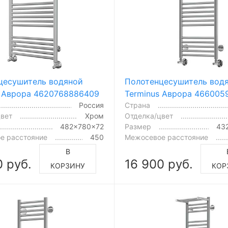
цесушитель водяной
Полотенцесушитель вод
s Аврора 4620768886409
Terminus Аврора 466005
Россия
Страна
цвет
Хром
Отделка/цвет
482x780x72
Размер
43
е расстояние
450
Межосевое расстояние
В
0 руб.
16 900 руб.
КОРЗИНУ
КОР