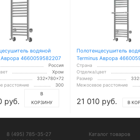
цесушитель водяной
Полотенцесушитель вод
s Аврора 4660059582207
Terminus Аврора 466005
Россия
Страна
цвет
Хром
Отделка/цвет
332x780x72
Размер
332
е расстояние
300
Межосевое расстояние
В
0 руб.
21 010 руб.
КОРЗИНУ
В КО
8 (495) 785-35-27
Каталог товаров