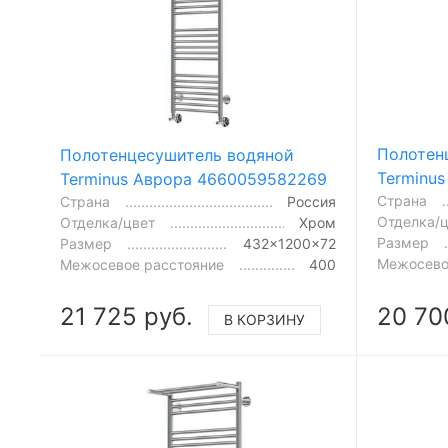
Полотен
Полотенцесушитель водяной
Terminu
Terminus Аврора 4660059582269
Страна
Страна
Россия
Отделка/
Отделка/цвет
Хром
Размер
Размер
432x1200x72
Межосево
Межосевое расстояние
400
21 725 руб.
20 70
В КОРЗИНУ