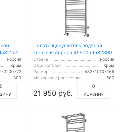
яной
Полотенцесушитель водяной
9582252
Terminus Аврора 4660059582399
Россия
Страна
Россия
Хром
Отделка/цвет
Хром
2x1200x72
Размер
532x1010x165
300
Межосевое расстояние
500
В
В
21 950 руб.
ЗИНУ
КОРЗИНУ