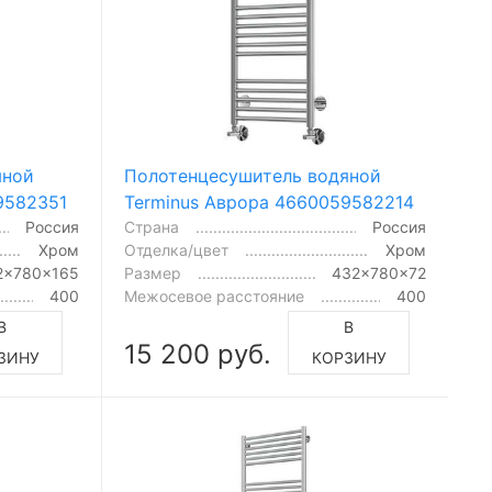
яной
Полотенцесушитель водяной
9582351
Terminus Аврора 4660059582214
Россия
Страна
Россия
Хром
Отделка/цвет
Хром
2x780x165
Размер
432x780x72
400
Межосевое расстояние
400
В
В
15 200 руб.
ЗИНУ
КОРЗИНУ