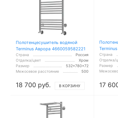
Полотен
Полотенцесушитель водяной
Terminu
Terminus Аврора 4660059582221
Страна
Страна
Россия
Отделка/
Отделка/цвет
Хром
Размер
Размер
532x780x72
Межосево
Межосевое расстояние
500
18 700 руб.
17 60
В КОРЗИНУ