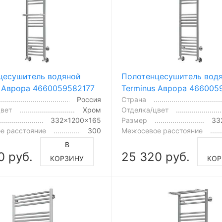
цесушитель водяной
Полотенцесушитель вод
s Аврора 4660059582177
Terminus Аврора 466005
Россия
Страна
цвет
Хром
Отделка/цвет
332x1200x165
Размер
33
е расстояние
300
Межосевое расстояние
В
0 руб.
25 320 руб.
КОРЗИНУ
КОР