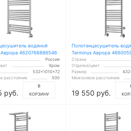
цесушитель водяной
Полотенцесушитель вод
s Аврора 4620768886546
Terminus Аврора 466005
Россия
Страна
цвет
Хром
Отделка/цвет
532x1010x72
Размер
432
е расстояние
500
Межосевое расстояние
В
5 руб.
19 550 руб.
КОРЗИНУ
КОР