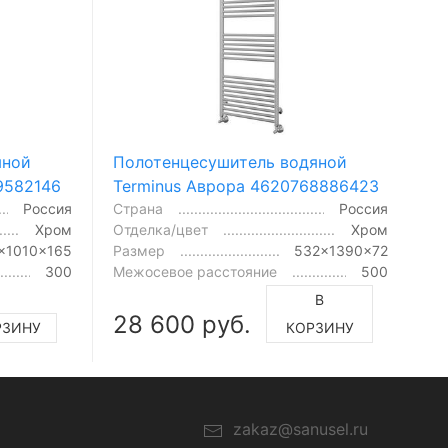
яной
Полотенцесушитель водяной
9582146
Terminus Аврора 4620768886423
Россия
Страна
Россия
Хром
Отделка/цвет
Хром
x1010x165
Размер
532x1390x72
300
Межосевое расстояние
500
В
28 600 руб.
РЗИНУ
КОРЗИНУ
zakaz@sanusel.ru