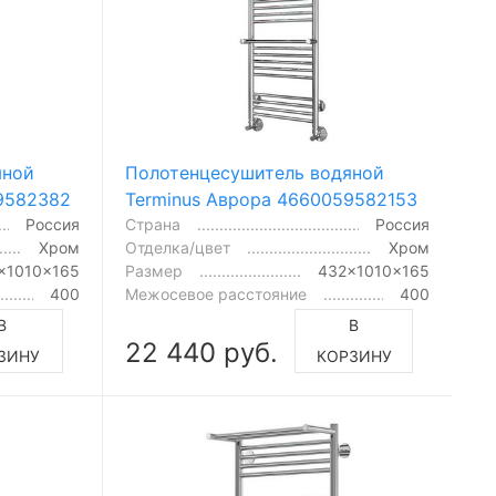
яной
Полотенцесушитель водяной
9582382
Terminus Аврора 4660059582153
Россия
Страна
Россия
Хром
Отделка/цвет
Хром
x1010x165
Размер
432x1010x165
400
Межосевое расстояние
400
В
В
22 440 руб.
ЗИНУ
КОРЗИНУ