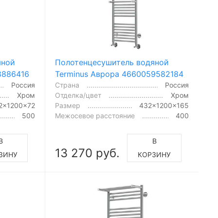
яной
Полотенцесушитель водяной
8886416
Terminus Аврора 4660059582184
Россия
Страна
Россия
Хром
Отделка/цвет
Хром
2x1200x72
Размер
432x1200x165
500
Межосевое расстояние
400
В
В
13 270 руб.
ЗИНУ
КОРЗИНУ