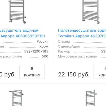
цесушитель водяной
Полотенцесушитель вод
s Аврора 4660059582191
Terminus Аврора 462076
Россия
Страна
цвет
Хром
Отделка/цвет
532x1200x165
Размер
53
е расстояние
500
Межосевое расстояние
В
0 руб.
22 150 руб.
КОРЗИНУ
КОР