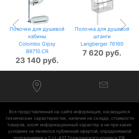
Полочки для душевой
Полочка для душевой
кабины
штанги
Colombo Gipsy
Langberger 76160
B9710.CR
7 620 руб.
23 140 руб.
Вся представленная на сайте информация, касающаяся
технических характеристик, наличия на складе, стоимости
товаров, носит информационный характер и ни при каких
условиях не является публичной офертой, определяемой
положениями ч.2 ст. 437 Гражданского кодекса РФ.