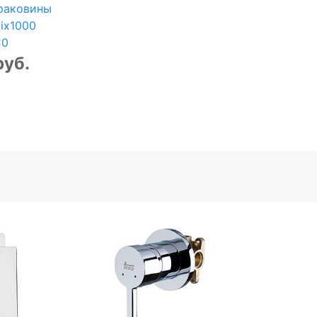
раковины
ix1000
С0
руб.