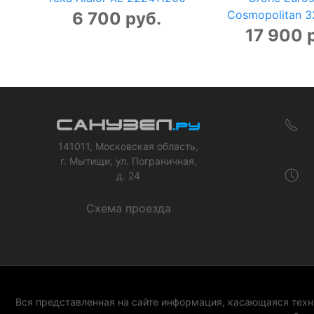
Cosmopolitan 
6 700 руб.
17 900 
141011, Московская область,
г. Мытищи, ул. Пограничная,
д. 24
Схема проезда
Вся представленная на сайте информация, касающаяся техни