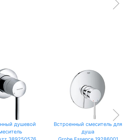
енный душевой
Встроенный смеситель для
меситель
душа
Bozz 389250576
Grohe Essence 19286001