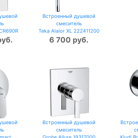
ушевой
Встроенный душевой
ль
смеситель
4CR690R
Teka Alaior XL 222411200
руб.
6 700 руб.
ушевой
Встроенный душевой
Встро
ль
смеситель
с
smart
Grohe Allure 19317000
Kludi 