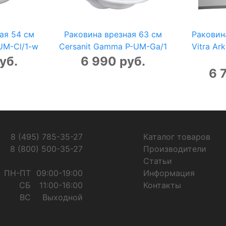
ая 54 см
Раковина врезная 63 см
Раковин
-UM-Cl/1-w
Cersanit Gamma P-UM-Ga/1
Vitra Ar
уб.
6 990 руб.
6 
8 (495) 785-35-27
Каталог товаров
8 (800) 500-35-27
Производители
Статьи
ПН-ПТ
09:00-19:00
Информация
СБ
11:00-16:00
Контакты
ВС
Выходной