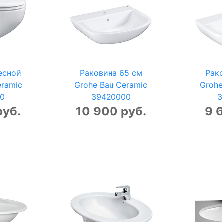
есной
Раковина 65 см
Рак
eramic
Grohe Bau Ceramic
Grohe
00
39420000
3
руб.
10 900 руб.
9 