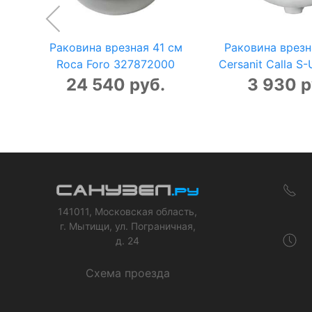
Раковина врезная 41 см
Раковина врезн
Roca Foro 327872000
Cersanit Calla S
24 540 руб.
3 930 р
141011, Московская область,
г. Мытищи, ул. Пограничная,
д. 24
Схема проезда