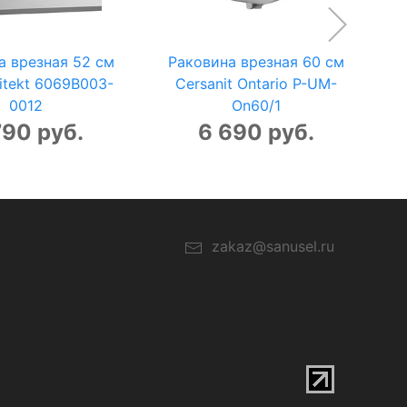
а врезная 52 см
Раковина врезная 60 см
kitekt 6069B003-
Cersanit Ontario P-UM-
0012
On60/1
790 руб.
6 690 руб.
zakaz@sanusel.ru