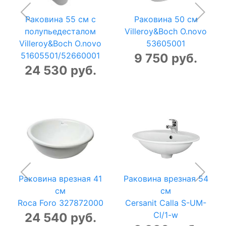
Раковина 55 см с
Раковина 50 см
полупьедесталом
Villeroy&Boch O.novo
Villeroy&Boch O.novo
53605001
51605501/52660001
9 750 руб.
24 530 руб.
Раковина врезная 41
Раковина врезная 54
см
см
Roca Foro 327872000
Cersanit Calla S-UM-
Cl/1-w
24 540 руб.