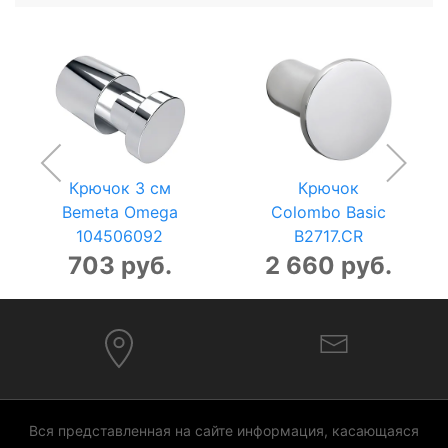
Крючок 3 см
Крючок
Bemeta Omega
Colombo Basic
104506092
B2717.CR
703 руб.
2 660 руб.
Вся представленная на сайте информация, касающаяся