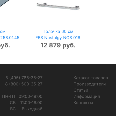
 см
Полочка 60 см
 258.01.45
FBS Nostalgy NOS 016
руб.
12 879 руб.
8 (495) 785-35-27
Каталог товаров
8 (800) 500-35-27
Производители
Статьи
ПН-ПТ
09:00-19:00
Информация
СБ
11:00-16:00
Контакты
ВС
Выходной