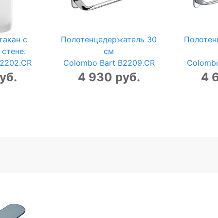
такан с
Полотенцедержатель 30
Полотен
 стене.
см
B2202.CR
Colombo Bart B2209.CR
Colombo
уб.
4 930 руб.
4 