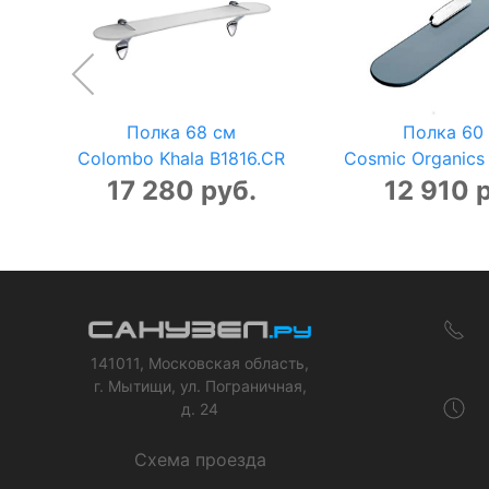
Полка 68 см
Полка 60
Colombo Khala B1816.CR
Cosmic Organics
17 280 руб.
12 910 
141011, Московская область,
г. Мытищи, ул. Пограничная,
д. 24
Схема проезда