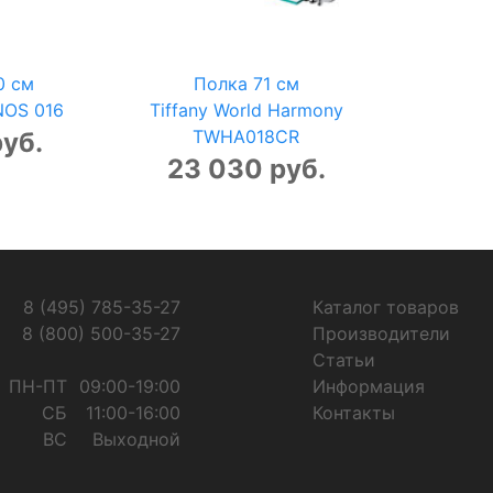
0 см
Полка 71 см
NOS 016
Tiffany World Harmony
TWHA018CR
руб.
23 030 руб.
8 (495) 785-35-27
Каталог товаров
8 (800) 500-35-27
Производители
Статьи
ПН-ПТ
09:00-19:00
Информация
СБ
11:00-16:00
Контакты
ВС
Выходной