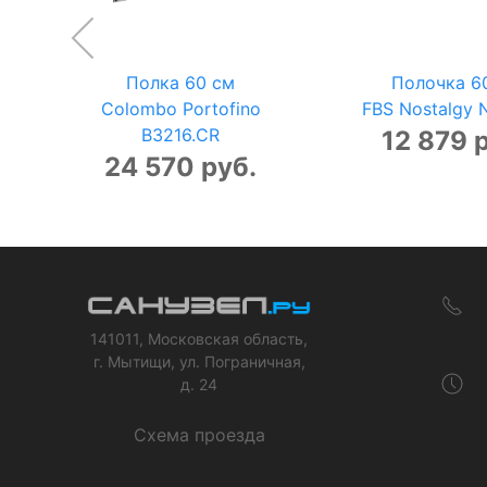
Полка 60 см
Полочка 6
Colombo Portofino
FBS Nostalgy 
B3216.CR
12 879 
24 570 руб.
141011, Московская область,
г. Мытищи, ул. Пограничная,
д. 24
Схема проезда