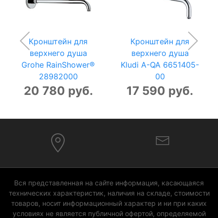
Кронштейн для
Кронштейн для
верхнего душа
верхнего душа
Grohe RainShower®
Kludi A-QA 6651405-
28982000
00
20 780 руб.
17 590 руб.
Вся представленная на сайте информация, касающаяся
технических характеристик, наличия на складе, стоимости
товаров, носит информационный характер и ни при каких
условиях не является публичной офертой, определяемой