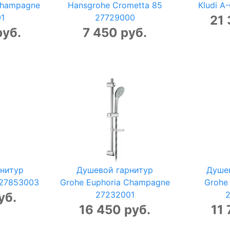
Champagne
Hansgrohe Crometta 85
Kludi A
1
27729000
21 
руб.
7 450 руб.
нитур
Душевой гарнитур
Душе
 27853003
Grohe Euphoria Champagne
Grohe 
27232001
уб.
16 450 руб.
11 