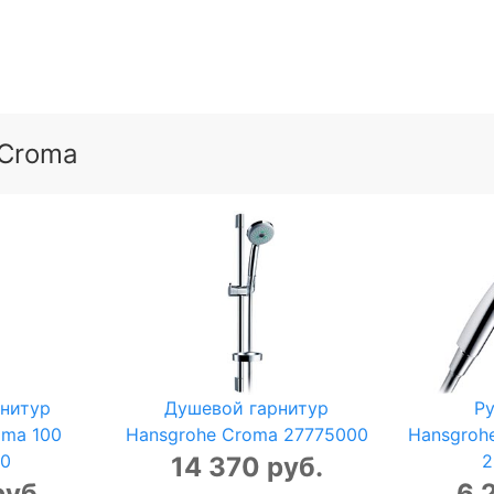
 Croma
нитур
Душевой гарнитур
Р
oma 100
Hansgrohe Croma 27775000
Hansgrohe
00
2
14 370 руб.
руб.
6 