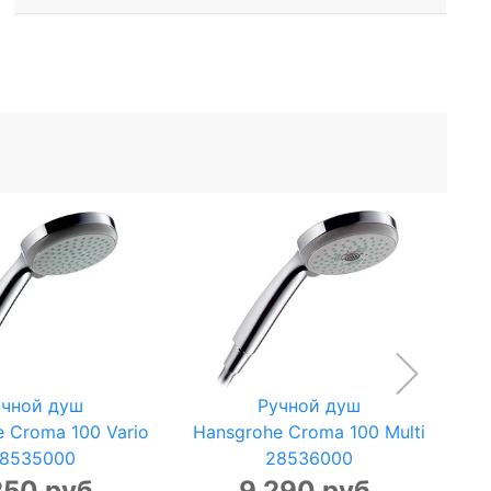
учной душ
Ручной душ
 Croma 100 Vario
Hansgrohe Croma 100 Multi
Ha
8535000
28536000
250 руб.
9 290 руб.