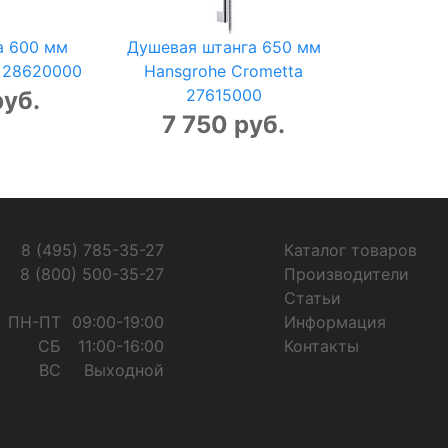
а 600 мм
Душевая штанга 650 мм
s 28620000
Hansgrohe Crometta
27615000
руб.
7 750 руб.
8 (495) 785-35-27
Каталог товаров
8 (800) 500-35-27
Производители
Статьи
ПН-ПТ
09:00-19:00
Информация
СБ
11:00-16:00
Контакты
ВС
Выходной