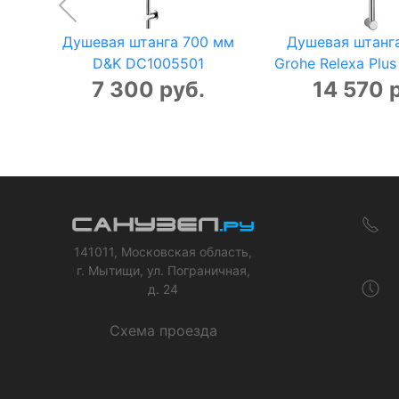
Душевая штанга 700 мм
Душевая штанг
D&K DC1005501
Grohe Relexa Plu
7 300 руб.
14 570 
141011, Московская область,
г. Мытищи, ул. Пограничная,
д. 24
Схема проезда