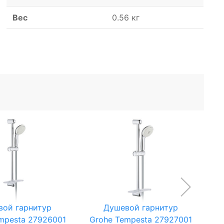
Вес
0.56 кг
вой гарнитур
Душевой гарнитур
mpesta 27926001
Grohe Tempesta 27927001
Gr