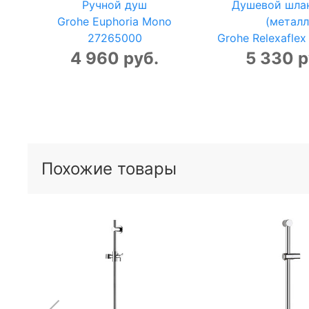
Ручной душ
Душевой шлан
Grohe Euphoria Mono
(металл
27265000
Grohe Relexafle
4 960 руб.
5 330 р
Похожие товары