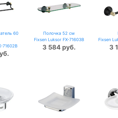
атель 60
Полочка 52 см
Fixsen Luksor FX-71603B
Fixsen Lu
FX-71602B
3 584 руб.
3 
уб.