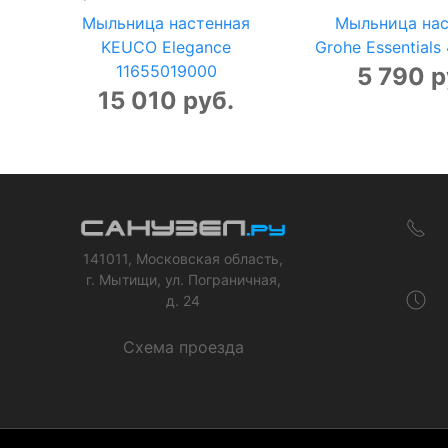
Мыльница настенная
Мыльница нас
KEUCO Elegance
Grohe Essential
11655019000
5 790 р
15 010 руб.
141011, Московская область,
г. Мытищи, ул. Пограничная,
д. 24
Схема проезда