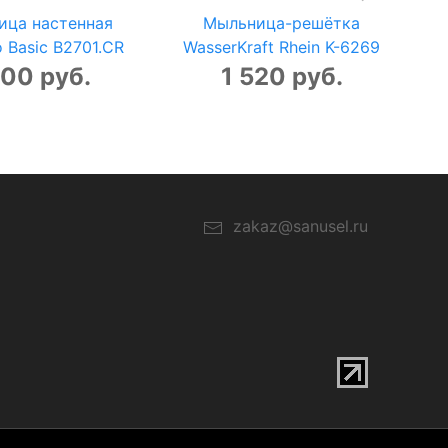
ица настенная
Мыльница-решётка
 Basic B2701.CR
WasserKraft Rhein K-6269
100 руб.
1 520 руб.
zakaz@sanusel.ru