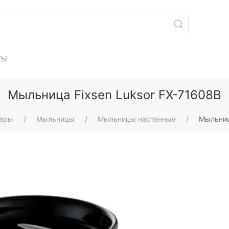
ТЫ
Мыльница Fixsen Luksor FX-71608B
уары
Мыльницы
Мыльницы настенные
Мыльниц