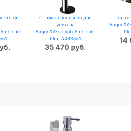
алетной
Стойка напольная для
Полот
унитаза
Bagno&As
 Ambiente
Bagno&Associati Ambiente
El
551
Elite AX63551
14 
уб.
35 470 руб.