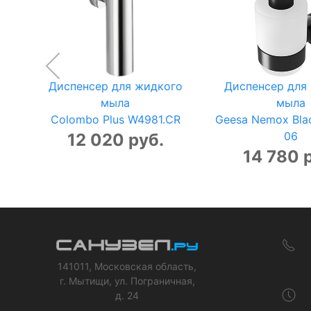
Диспенсер для жидкого
Диспенсер для
мыла
мыла
Colombo Plus W4981.CR
Geesa Nemox Bla
06
12 020 руб.
14 780 
141011, Московская область,
г. Мытищи, ул. Пограничная,
д. 24