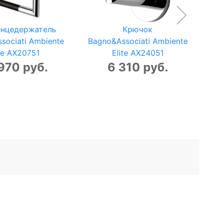
енцедержатель
Крючок
sociati Ambiente
Bagno&Associati Ambiente
B
ite AX20751
Elite AX24051
970 руб.
6 310 руб.