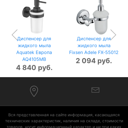
Диспенсер для
Диспенсер для
жидкого мыла
жидкого мыла
Aquatek Европа
Fixsen Adele FX-55012
AQ4105MB
2 094 руб.
4 840 руб.
Вся представленная на сайте информация, касающаяся
технических характеристик, наличия на складе, стоимости
товаров, носит информационный характер и ни при каких