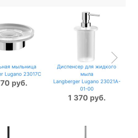
ьная мыльница
Диспенсер для жидкого
Д
er Lugano 23017C
мыла
Langberger Lugano 23021A-
La
770 руб.
01-00
1 370 руб.