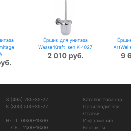
нитаза
Ёршик для унитаза
Ёршик
mitage
WasserKraft Isen K-4027
ArtWell
A
2 010 руб.
9 
руб.
8 (495) 785-35-27
Каталог товаров
8 (800) 500-35-27
Производители
Статьи
ПН-ПТ
09:00-19:00
Информация
СБ
11:00-16:00
Контакты