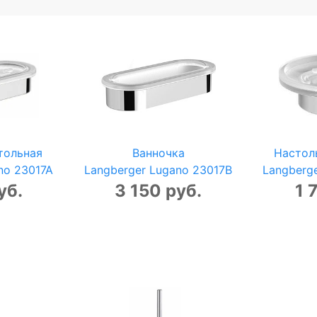
тольная
Ванночка
Настол
no 23017A
Langberger Lugano 23017B
Langberg
уб.
3 150 руб.
1 