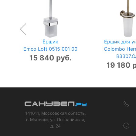
Ёршик
Ёршик для у
Emco Loft 0515 001 00
Colombo Her
B3307.O
15 840 руб.
19 180 
141011, Московская область,
г. Мытищи, ул. Пограничная,
д. 24