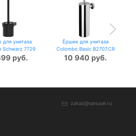
 для унитаза
Ёршик для унитаза
e Schwarz 7729
Colombo Basic B2707.CR
699 руб.
10 940 руб.
zakaz@sanusel.ru