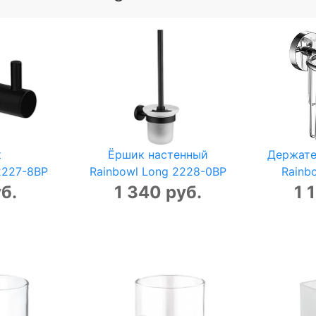
к
Ёршик настенный
Держате
2227-8BP
Rainbowl Long 2228-0BP
Rainb
б.
1 340 руб.
1 