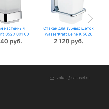
ан настенный
Стакан для зубных щёток
ft 0520 001 00
WasserKraft Leine K-5028
740 руб.
2 120 руб.
zakaz@sanusel.ru