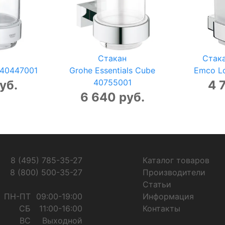
Стакан
Стак
s 40447001
Grohe Essentials Cube
Emco Lo
40755001
уб.
4 
6 640 руб.
8 (495) 785-35-27
Каталог товаров
8 (800) 500-35-27
Производители
Статьи
ПН-ПТ
09:00-19:00
Информация
СБ
11:00-16:00
Контакты
ВС
Выходной