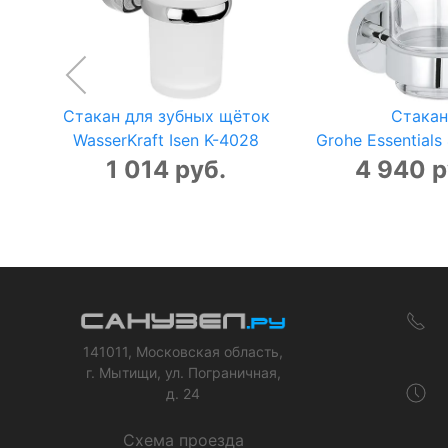
Стакан для зубных щёток
Стакан
WasserKraft Isen K-4028
Grohe Essential
1 014 руб.
4 940 р
141011, Московская область,
г. Мытищи, ул. Пограничная,
д. 24
Схема проезда