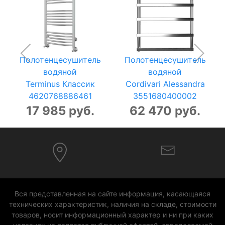
Полотенцесушитель
Полотенцесушитель
водяной
водяной
Terminus Классик
Cordivari Alessandra
4620768886461
3551680400002
17 985 руб.
62 470 руб.
Вся представленная на сайте информация, касающаяся
технических характеристик, наличия на складе, стоимости
товаров, носит информационный характер и ни при каких