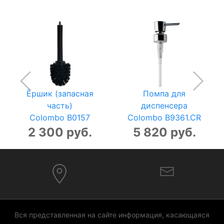
Ёршик (запасная
Помпа для
часть)
диспенсера
Colombo B0157
Colombo B9361.CR
2 300 руб.
5 820 руб.
Вся представленная на сайте информация, касающаяся