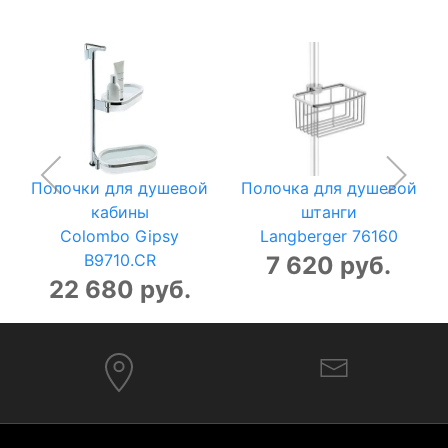
Полочки для душевой
Полочка для душевой
кабины
штанги
Colombo Gipsy
Langberger 76160
B9710.CR
7 620 руб.
22 680 руб.