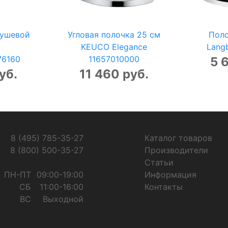
душевой
Угловая полочка 25 см
Поло
KEUCO Elegance
Lang
76160
11657010000
5 
уб.
11 460 руб.
8 (495) 785-35-27
Каталог товаров
8 (800) 500-35-27
Производители
Статьи
ПН-ПТ
09:00-19:00
Информация
СБ
11:00-16:00
Контакты
ВС
Выходной