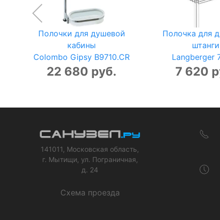
Полочки для душевой
Полочка для 
кабины
штанги
Colombo Gipsy B9710.CR
Langberger 
22 680 руб.
7 620 р
141011, Московская область,
г. Мытищи, ул. Пограничная,
д. 24
Схема проезда