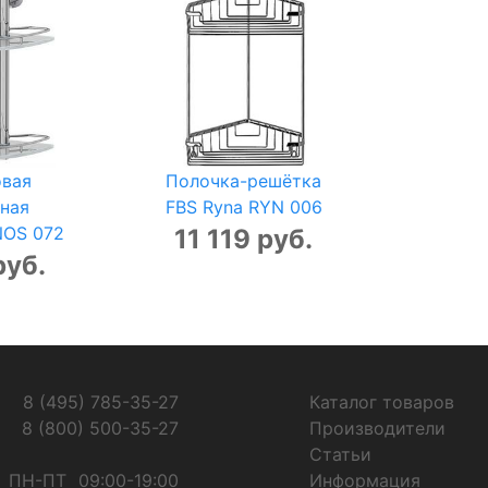
овая
Полочка-решётка
ная
FBS Ryna RYN 006
NOS 072
11 119 руб.
руб.
8 (495) 785-35-27
Каталог товаров
8 (800) 500-35-27
Производители
Статьи
ПН-ПТ
09:00-19:00
Информация