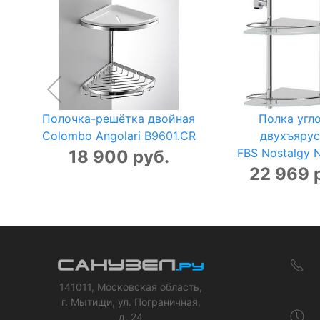
Полочка-решётка двойная
Полка угл
Colombo Angolari B9601.CR
двухъярус
FBS Nostalgy 
18 900 руб.
22 969 
141011, Московская область,
г. Мытищи, ул. Пограничная,
д. 24