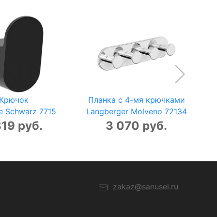
Крючок
Планка с 4-мя крючками
e Schwarz 7715
Langberger Molveno 72134
819 руб.
3 070 руб.
zakaz@sanusel.ru