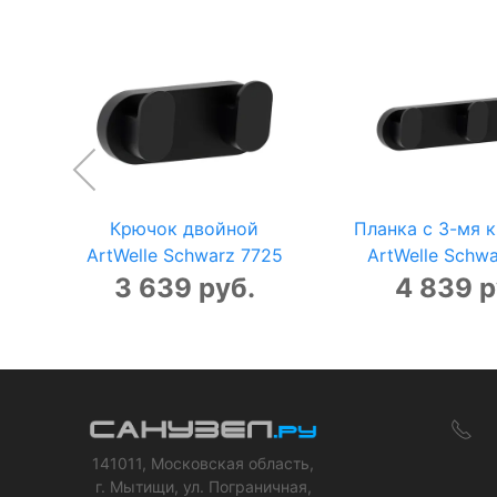
Крючок двойной
Планка с 3-мя 
ArtWelle Schwarz 7725
ArtWelle Schw
3 639 руб.
4 839 р
141011, Московская область,
г. Мытищи, ул. Пограничная,