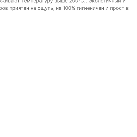
рживают температуру выше 200°C). Экологичный и
в приятен на ощупь, на 100% гигиеничен и прост в