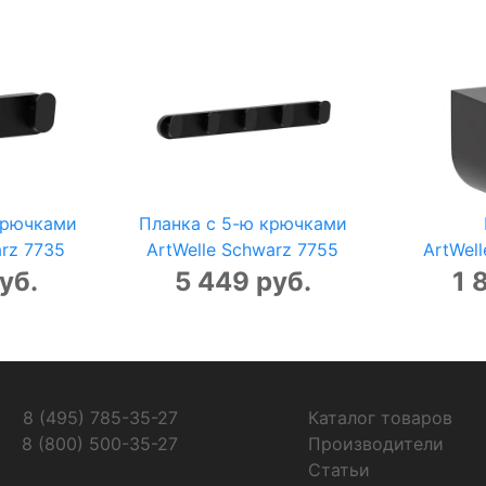
крючками
Планка с 5-ю крючками
arz 7735
ArtWelle Schwarz 7755
ArtWell
уб.
5 449 руб.
1 
8 (495) 785-35-27
Каталог товаров
8 (800) 500-35-27
Производители
Статьи