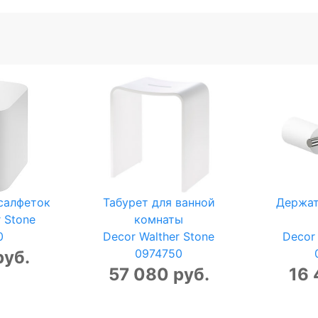
салфеток
Табурет для ванной
Держат
r Stone
комнаты
0
Decor Walther Stone
Decor 
0974750
руб.
57 080 руб.
16 