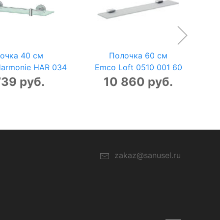
очка 40 см
Полочка 60 см
Harmonie HAR 034
Emco Loft 0510 001 60
739 руб.
10 860 руб.
zakaz@sanusel.ru