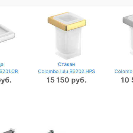
ца
Стакан
B6201.CR
Colombo lulu B6202.HPS
Colombo
руб.
15 150 руб.
10 