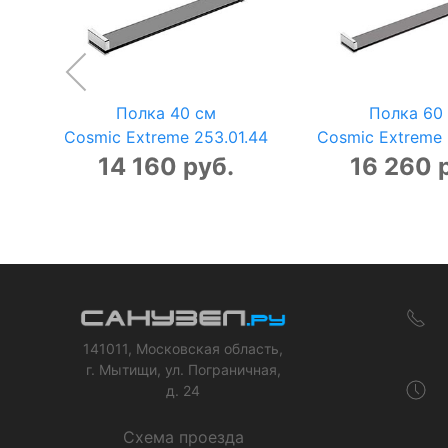
Полка 40 см
Полка 60
Cosmic Extreme 253.01.44
Cosmic Extreme 
14 160 руб.
16 260 
141011, Московская область,
г. Мытищи, ул. Пограничная,
д. 24
Схема проезда