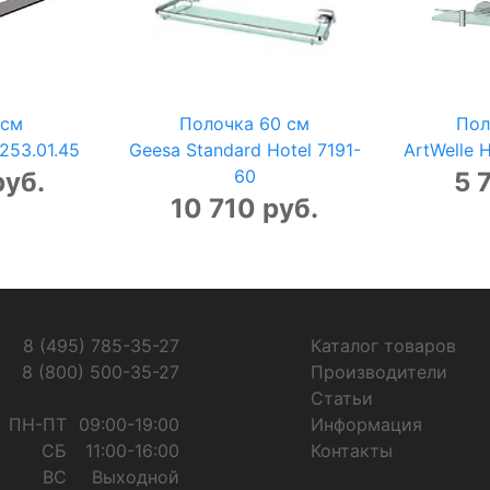
 см
Полочка 60 см
Пол
253.01.45
Geesa Standard Hotel 7191-
ArtWelle 
60
руб.
5 
10 710 руб.
8 (495) 785-35-27
Каталог товаров
8 (800) 500-35-27
Производители
Статьи
ПН-ПТ
09:00-19:00
Информация
СБ
11:00-16:00
Контакты
ВС
Выходной