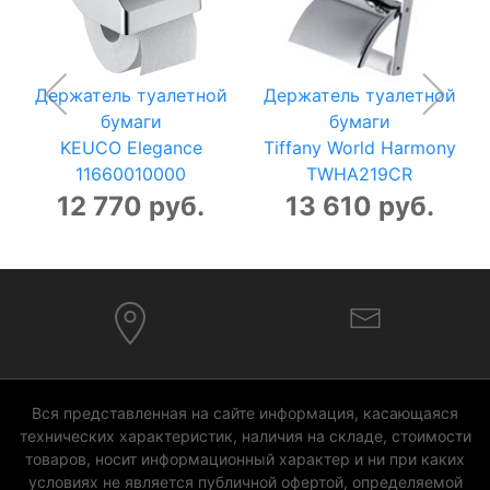
Держатель туалетной
Держатель туалетной
бумаги
бумаги
KEUCO Elegance
Tiffany World Harmony
11660010000
TWHA219CR
12 770 руб.
13 610 руб.
Вся представленная на сайте информация, касающаяся
технических характеристик, наличия на складе, стоимости
товаров, носит информационный характер и ни при каких
условиях не является публичной офертой, определяемой