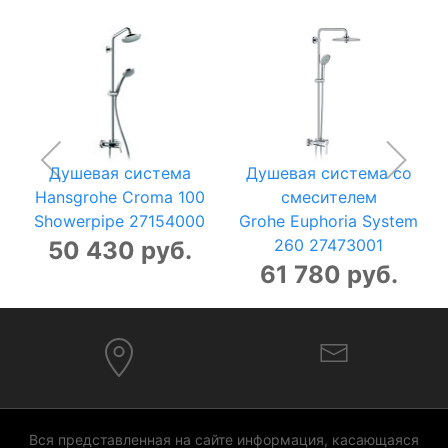
Душевая система
Душевая система со
Hansgrohe Croma 100
смесителем
Showerpipe 27154000
Grohe Euphoria System
260 27473001
50 430 руб.
61 780 руб.
Вся представленная на сайте информация, касающаяся