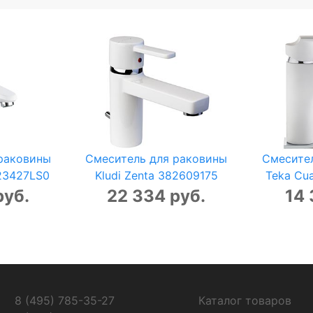
раковины
Смеситель для раковины
Смесите
 23427LS0
Kludi Zenta 382609175
Teka Cu
руб.
22 334 руб.
14 
8 (495) 785-35-27
Каталог товаров