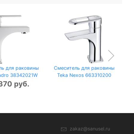
ль для раковины
Смеситель для раковины
adro 38342021W
Teka Nexos 663310200
370 руб.
zakaz@sanusel.ru