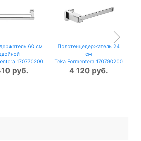
держатель 60 см
Полотенцедержатель 24
двойной
см
Te
entera 170770200
Teka Formentera 170790200
410 руб.
4 120 руб.