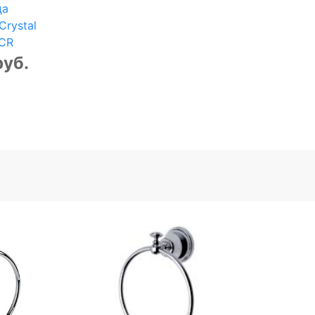
ца
Crystal
CR
руб.