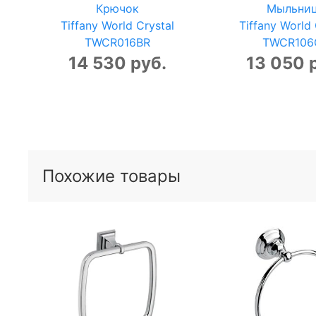
Крючок
Мыльни
Tiffany World Crystal
Tiffany World 
TWCR016BR
TWCR106
14 530 руб.
13 050 
Похожие товары