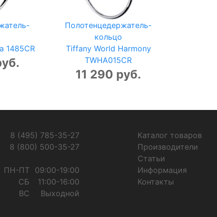
жатель-
Полотенцедержатель-
кольцо
ca 1485CR
Tiffany World Harmony
TWHA015CR
руб.
11 290 руб.
8 (495) 785-35-27
Каталог товаров
8 (800) 500-35-27
Производители
Статьи
ПН-ПТ
09:00-19:00
Информация
СБ
11:00-16:00
Контакты
ВС
Выходной