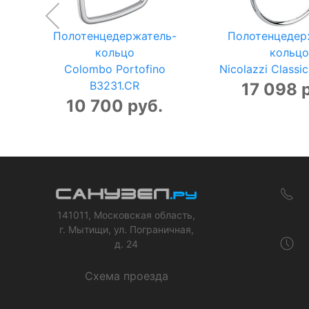
Полотенцедержатель-
Полотенцедер
кольцо
кольцо
Colombo Portofino
Nicolazzi Classi
B3231.CR
17 098 
10 700 руб.
141011, Московская область,
г. Мытищи, ул. Пограничная,
д. 24
Схема проезда