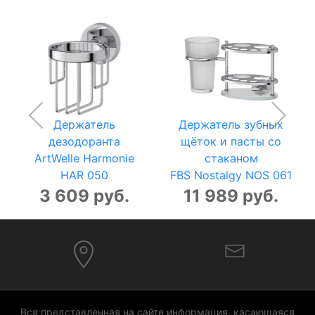
Держатель
Держатель зубных
дезодоранта
щёток и пасты со
ArtWelle Harmonie
стаканом
HAR 050
FBS Nostalgy NOS 061
3 609 руб.
11 989 руб.
Вся представленная на сайте информация, касающаяся