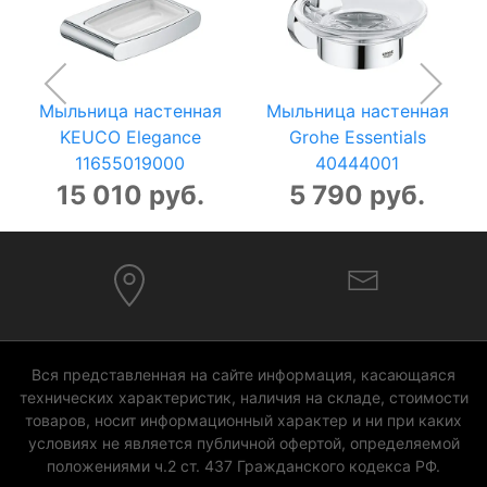
Мыльница настенная
Мыльница настенная
KEUCO Elegance
Grohe Essentials
11655019000
40444001
15 010 руб.
5 790 руб.
Вся представленная на сайте информация, касающаяся
технических характеристик, наличия на складе, стоимости
товаров, носит информационный характер и ни при каких
условиях не является публичной офертой, определяемой
положениями ч.2 ст. 437 Гражданского кодекса РФ.