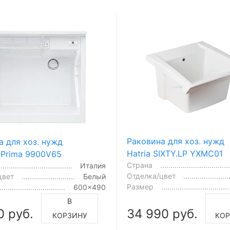
Раковина для хоз. нужд
а для хоз. нужд
Hatria SIXTY.LP YXMC01
 Prima 9900V65
Страна
Италия
Отделка/цвет
цвет
Белый
Размер
600x490
В
0 руб.
34 990 руб.
КОРЗИНУ
КО