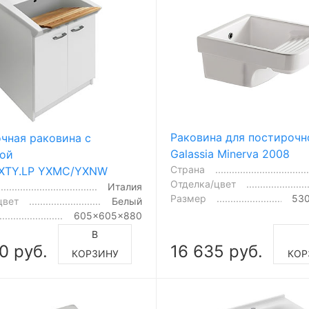
Раковина для постирочн
чная раковина с
Galassia Minerva 2008
ой
Страна
SIXTY.LP YXMC/YXNW
Отделка/цвет
Италия
Размер
53
цвет
Белый
605x605x880
В
0 руб.
16 635 руб.
КОРЗИНУ
КОР