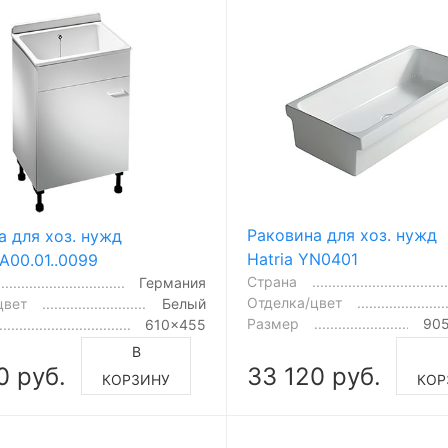
Раковина для хоз. нужд
а для хоз. нужд
Hatria YN0401
.A00.01..0099
Страна
Германия
Отделка/цвет
цвет
Белый
Размер
90
610x455
В
0 руб.
33 120 руб.
КОРЗИНУ
КОР