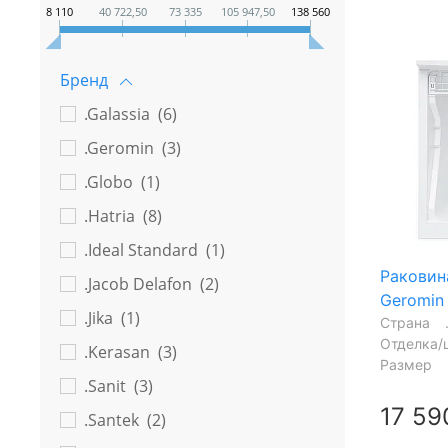
8 110
40 722,50
73 335
105 947,50
138 560
Бренд
.Galassia (
6
)
.Geromin (
3
)
.Globo (
1
)
.Hatria (
8
)
.Ideal Standard (
1
)
Раковин
.Jacob Delafon (
2
)
Geromin
.Jika (
1
)
Страна
Отделка/
.Kerasan (
3
)
Размер
.Sanit (
3
)
17 59
.Santek (
2
)