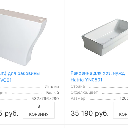
Раковина для хоз. нужд
шт.) для раковины
Hatria YN0501
1VC01
Страна
Италия
Отделка/цвет
цвет
Белый
Размер
120
532x796x280
В
5 руб.
35 190 руб.
КОРЗИНУ
КОР