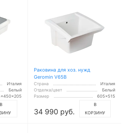
Раковина для хоз. нужд
Geromin V65B
Италия
Страна
Италия
Белый
Отделка/цвет
Белый
5x450x205
Размер
605x515
В
В
34 990 руб.
ЗИНУ
КОРЗИНУ