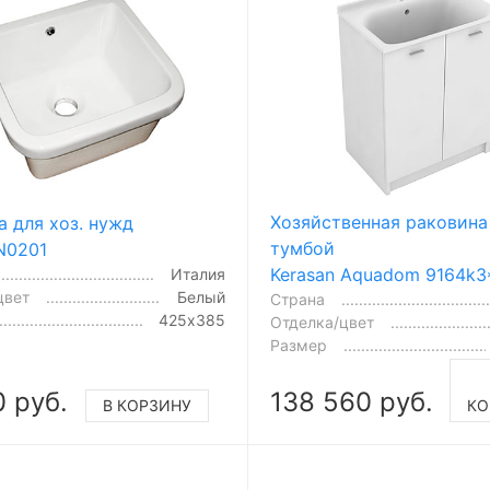
Хозяйственная раковина
а для хоз. нужд
тумбой
YN0201
Kerasan Aquadom 9164k3
Италия
цвет
Белый
Страна
425х385
Отделка/цвет
Размер
0 руб.
138 560 руб.
В КОРЗИНУ
КО