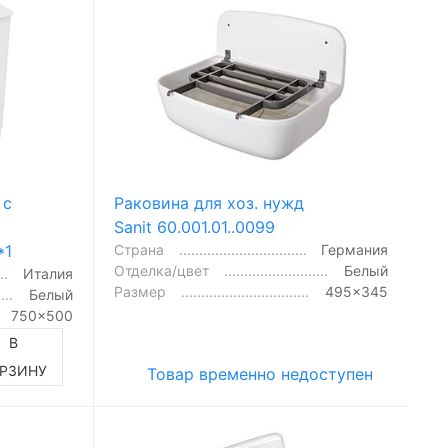
 с
Раковина для хоз. нужд
Sanit 60.001.01..0099
*1
Страна
Германия
Отделка/цвет
Белый
Италия
Размер
495x345
Белый
750x500
В
РЗИНУ
Товар временно недоступен