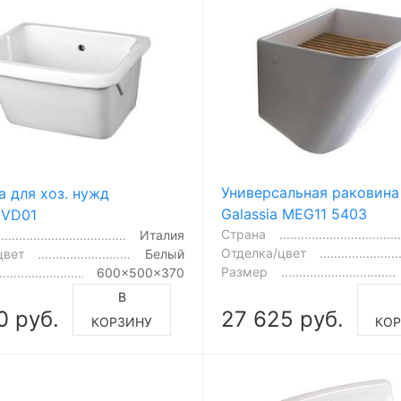
Универсальная раковина
а для хоз. нужд
Galassia MEG11 5403
1VD01
Страна
Италия
Отделка/цвет
цвет
Белый
Размер
600x500x370
В
0 руб.
27 625 руб.
КОРЗИНУ
КОР