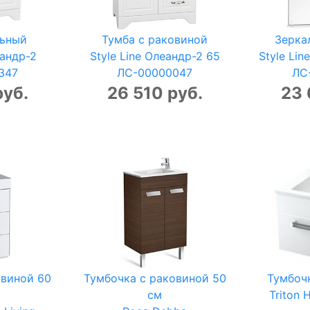
льный
Тумба с раковиной
Зерка
еандр-2
Style Line Олеандр-2 65
Style Lin
347
ЛС-00000047
ЛС
руб.
26 510 руб.
23 
овиной 60
Тумбочка с раковиной 50
Тумбоч
см
Triton 