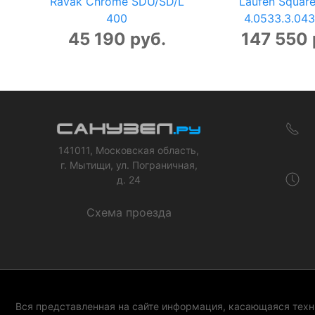
Ravak Chrome SDU/SD/L
Laufen Square
400
4.0533.3.043
45 190 руб.
147 550 
141011, Московская область,
г. Мытищи, ул. Пограничная,
д. 24
Схема проезда
Вся представленная на сайте информация, касающаяся техни