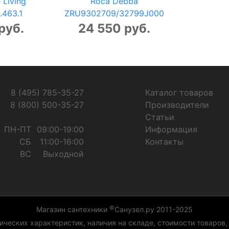
 Living
Roca Debba
.463.1
ZRU9302709/32799J000
руб.
24 550 руб.
8 (495) 785-35-27
Каталог товаров
8 (800) 500-35-27
Производители
Статьи
ПН-ПТ
09:00-19:00
Информация
СБ
11:00-16:00
Контакты
ВС
Выходной
©
Магазин сантехники
Санузел.ру 2011-2025
ческих характеристик, наличия на складе, стоимости товаров,