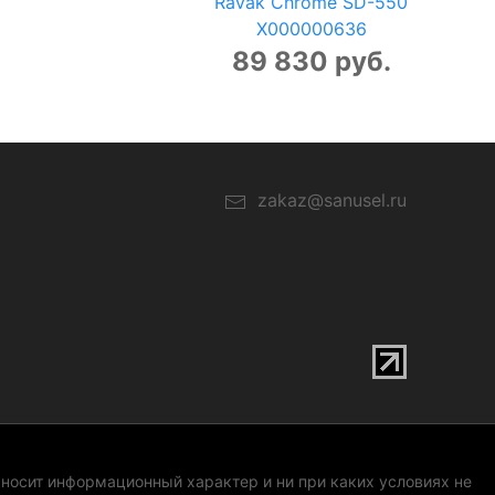
Ravak Chrome SD-550
X000000636
89 830 руб.
zakaz@sanusel.ru
 носит информационный характер и ни при каких условиях не