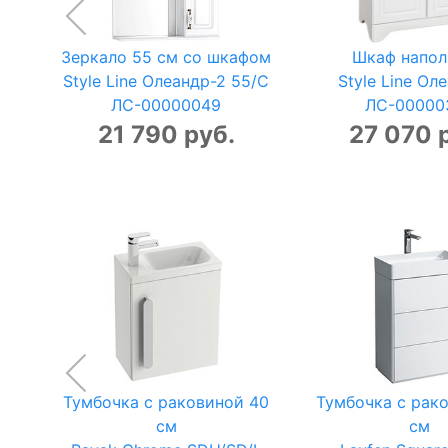
Зеркало 55 см со шкафом
Шкаф напо
Style Line Олеандр-2 55/C
Style Line Ол
ЛС-00000049
ЛС-00000
21 790 руб.
27 070 
Тумбочка с раковиной 40
Тумбочка с рак
см
см