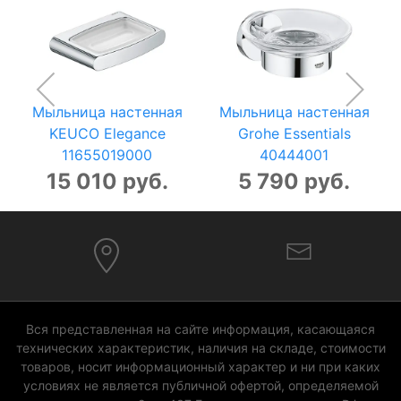
Мыльница настенная
Мыльница настенная
KEUCO Elegance
Grohe Essentials
11655019000
40444001
15 010 руб.
5 790 руб.
Вся представленная на сайте информация, касающаяся
технических характеристик, наличия на складе, стоимости
товаров, носит информационный характер и ни при каких
условиях не является публичной офертой, определяемой