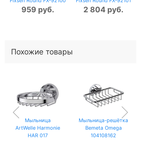
Fixsen Round FX-92100
Fixsen Round FX-92101
959 руб.
2 804 руб.
Похожие товары
Мыльница
Мыльница-решётка
ArtWelle Harmonie
Bemeta Omega
HAR 017
104108162