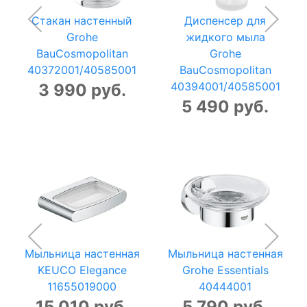
Стакан настенный
Диспенсер для
Grohe
жидкого мыла
BauCosmopolitan
Grohe
40372001/40585001
BauCosmopolitan
40394001/40585001
3 990 руб.
5 490 руб.
Мыльница настенная
Мыльница настенная
KEUCO Elegance
Grohe Essentials
11655019000
40444001
15 010 руб.
5 790 руб.