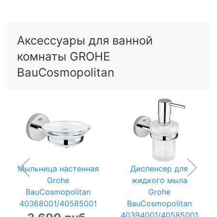
Аксессуары для ванной
комнаты GROHE
BauCosmopolitan
Мыльница настенная
Диспенсер для
Grohe
жидкого мыла
BauCosmopolitan
Grohe
40368001/40585001
BauCosmopolitan
40394001/40585001