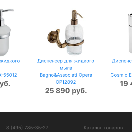
 жидкого
Диспенсер для жидкого
Диспенс
мыла
FX-55012
Bagno&Associati Opera
Cosmic E
OP12892
уб.
19 
25 890 руб.
8 (495) 785-35-27
Каталог товаров