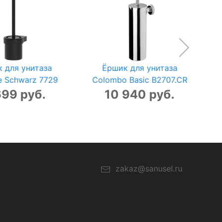
 для унитаза
Ёршик для унитаза
e Schwarz 7729
Colombo Basic B2707.CR
699 руб.
10 940 руб.
zakaz@sanusel.ru