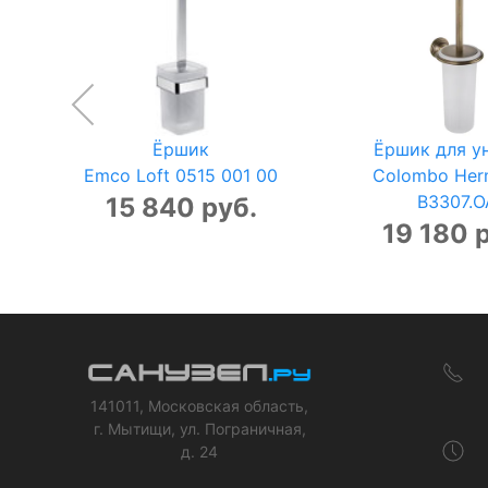
Ёршик
Ёршик для у
Emco Loft 0515 001 00
Colombo Her
B3307.O
15 840 руб.
19 180 
141011, Московская область,
г. Мытищи, ул. Пограничная,
д. 24