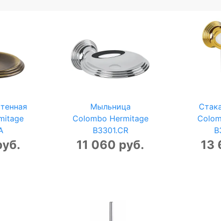
тенная
Мыльница
Стак
mitage
Colombo Hermitage
Colom
A
B3301.CR
B
руб.
11 060 руб.
13 