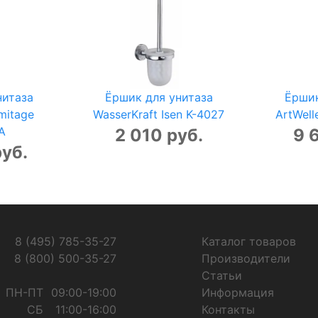
нитаза
Ёршик для унитаза
Ёршик
mitage
WasserKraft Isen K-4027
ArtWell
A
2 010 руб.
9 
руб.
8 (495) 785-35-27
Каталог товаров
8 (800) 500-35-27
Производители
Статьи
ПН-ПТ
09:00-19:00
Информация
СБ
11:00-16:00
Контакты