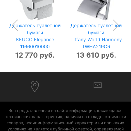
Держатель туалетной
Держатель туалетной
бумаги
бумаги
KEUCO Elegance
Tiffany World Harmony
11660010000
TWHA219CR
12 770 руб.
13 610 руб.
Вся представленная на сайте информация, касающаяся
технических характеристик, наличия на складе, стоимости
товаров, носит информационный характер и ни при каких
условиях не является публичной офертой, определяемой