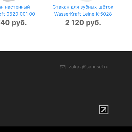
ан настенный
Стакан для зубных щёток
ft 0520 001 00
WasserKraft Leine K-5028
740 руб.
2 120 руб.
zakaz@sanusel.ru