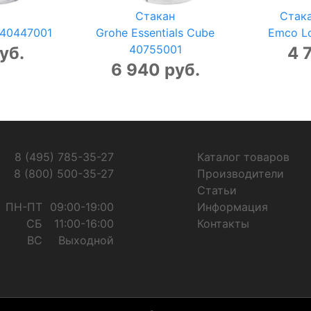
Стакан
Стак
s 40447001
Grohe Essentials Cube
Emco Lo
40755001
уб.
4 
6 940 руб.
8 (495) 785-35-27
Каталог товаров
8 (800) 500-35-27
Производители
Статьи
ПН-ПТ
09:00-19:00
Информация
СБ
11:00-16:00
Контакты
ВС
Выходной