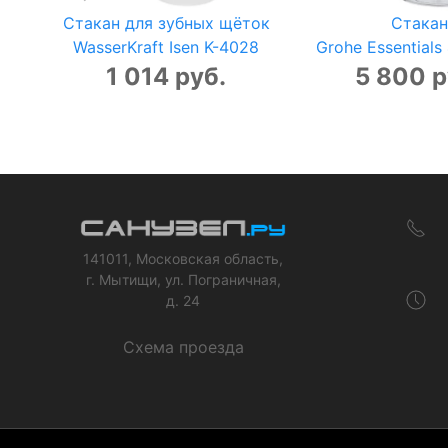
Стакан для зубных щёток
Стакан
WasserKraft Isen K-4028
Grohe Essential
1 014 руб.
5 800 р
141011, Московская область,
г. Мытищи, ул. Пограничная,
д. 24
Схема проезда